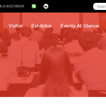
6.21.6027.8500
Linkedin
ain
Visitor
Exhibitor
Events At Glance
avigation