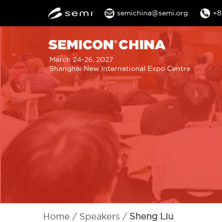
semichina@semi.org
+8
M
March 24-26, 2027
Shanghai New International Expo Centre
n
Home
Speakers
Sheng Liu